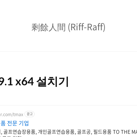
剩
剩餘人間 (Riff-Raff)
餘
人
間
(Riff-
.9.1 x64 설치기
Raff)
er.com/tmax
광고
용품 전문 기업
 골프연습장용품, 개인골프연습용품, 골프공, 필드용품 TO THE MA