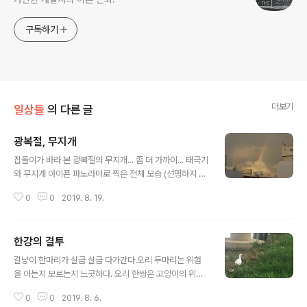
구독하기
더보기
일상들
의 다른 글
광복절, 무지개
글 내용
집돌이가 바라 본 광복절의 무지개... 좀 더 가까이... 태극기
와 무지개 아이폰 파노라마로 찍은 전체 모습 (선명하지 않
다.)
0
0
2019. 8. 19.
한강의 결투
글 내용
길냥이 한마리가 살금 살금 다가간다.오리 두마리는 위험
을 아는지 모르는지 느긋하다. 오리 한쌍은 고양이의 위험
으로부터 새끼 오리 두마리(가 아니라 다른 오리와 함꼐)를
0
0
2019. 8. 6.
데리고 한강으로 ...나는 30분 넘게 진행된 긴장을 담은 동