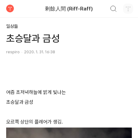
검색하기
剩餘人間 (Riff-Raff)
티스토리
일상들
초승달과 금성
respiro
2020. 1. 31. 16:38
여즘 초저녁하늘에 밝게 빛나는
초승달과 금성
오르쪽 상단의 플레어가 생김.