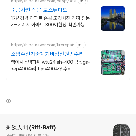
https://blog.naver.com/happy384
광고
준공사진 전문 로스튜디오
17년경력 아파트 준공 조경사진 진짜 전문
가-메이저 아파트 300여현장 확인가능
https://blog.naver.com/firerepair
광고
소방수신기중계기비상전원반수리
엠이시스템파워 wtu24 sh-400 금성gs-
xep400수리 bps400파워수리
(새창열림)
로그 정보
剩餘人間 (Riff-Raff)
가난한 개발자의 이른 은퇴.