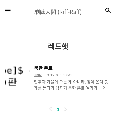
剩
검
메뉴
剩餘人間 (Riff-Raff)
餘
人
間
(Riff-
레드햇
Raff)
북한 폰트
Linux
2019. 8. 8. 17:31
입추다.가을이 오는 게 아니라, 잠이 온다.팟
캐를 듣다가 갑자기 북한 폰트 얘기가 나와서
붉은 별 OS 의 북한폰트를 구경해보기로 한
다. 리눅스이므로 TTF 폰트의 기본 위치는 아
래와 같다. 14개의 폰트가 있다.kr 이 아니라
이
다
1
kp다. [[서체집]] 이라는 프로그램을 실행해