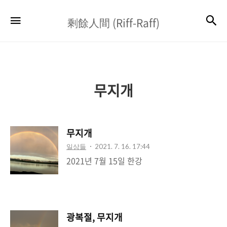
剩
검
메뉴
剩餘人間 (Riff-Raff)
餘
人
間
(Riff-
무지개
Raff)
무지개
일상들
2021. 7. 16. 17:44
2021년 7월 15일 한강
광복절, 무지개