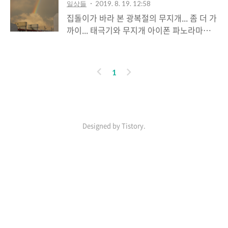
일상들
2019. 8. 19. 12:58
집돌이가 바라 본 광복절의 무지개... 좀 더 가
까이... 태극기와 무지개 아이폰 파노라마로
찍은 전체 모습 (선명하지 않다.)
이
다
1
전
음
인기포스트
Designed by Tistory.
ABOUT
LINK
ADMIN
ME
admin
MathJax
가
글
난
쓰