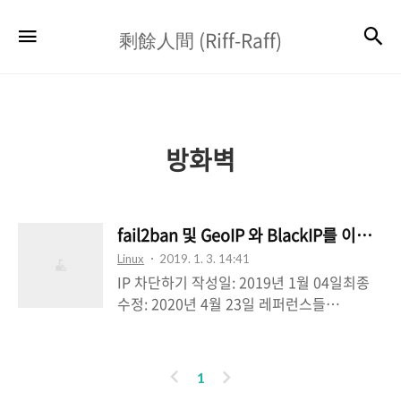
剩
검
메뉴
剩餘人間 (Riff-Raff)
餘
人
間
(Riff-
방화벽
Raff)
fail2ban 및 GeoIP 와 BlackIP를 이용한
Linux
2019. 1. 3. 14:41
IP 차단하기 작성일: 2019년 1월 04일최종
수정: 2020년 4월 23일 레퍼런스들
https://www.digitalocean.com/commu
nity/tutorials/how-fail2ban-works-to-
protect-services-on-a-linux-
이
다
1
serverhttps://www.howtoforge.com/tut