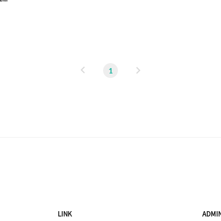
912c8968* https://gdal.org/drivers/raster/pdf.html*
https://spatialthoughts.com/2015/10/25/geopdf-gd..
이
다
1
전
음
LINK
ADMI