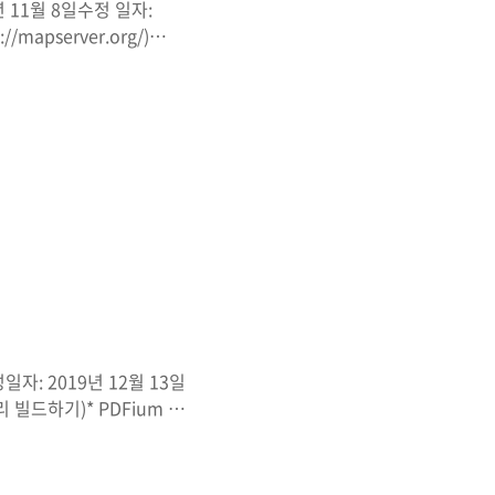
년 11월 8일수정 일자:
/mapserver.org/)
al/)MapServer Test
Test-Suite)MapServer -
ce50aa3f186bac)MapSer
일자: 2019년 12월 13일
리 빌드하기)* PDFium 라
라이브러리 삽질기 - 3
build_gdal_3_1*
e3ef2f72103a87e3fba25