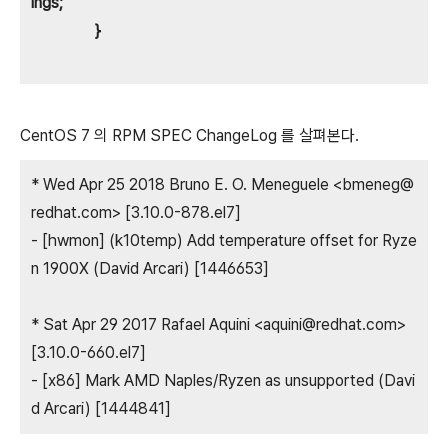
ings;
}
CentOS 7 의 RPM SPEC ChangeLog 를 살펴본다.
* Wed Apr 25 2018 Bruno E. O. Meneguele <bmeneg@
redhat.com> [3.10.0-878.el7]
- [hwmon] (k10temp) Add temperature offset for Ryze
n 1900X (David Arcari) [1446653]
* Sat Apr 29 2017 Rafael Aquini <aquini@redhat.com>
[3.10.0-660.el7]
- [x86] Mark AMD Naples/Ryzen as unsupported (Davi
d Arcari) [1444841]