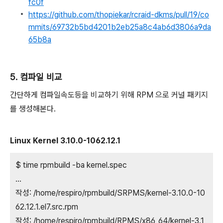
fc0f
https://github.com/thopiekar/rcraid-dkms/pull/19/co
mmits/69732b5bd4201b2eb25a8c4ab6d3806a9da
65b8a
5. 컴파일 비교
간단하게 컴파일속도등을 비교하기 위해 RPM 으로 커널 패키지
를 생성해본다.
Linux Kernel 3.10.0-1062.12.1
$ time rpmbuild -ba kernel.spec
...
작성: /home/respiro/rpmbuild/SRPMS/kernel-3.10.0-10
62.12.1.el7.src.rpm
작성: /home/respiro/rpmbuild/RPMS/x86_64/kernel-3.1