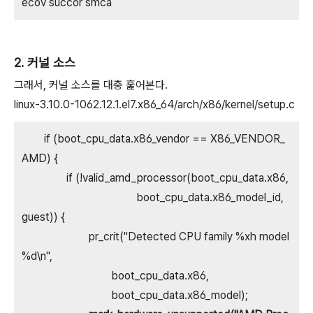
ecov succor smca
2. 커널 소스
그래서, 커널 소스를 대충 훑어본다.
linux-3.10.0-1062.12.1.el7.x86_64/arch/x86/kernel/setup.c
if (boot_cpu_data.x86_vendor == X86_VENDOR_
AMD) {
if (!valid_amd_processor(boot_cpu_data.x86,
boot_cpu_data.x86_model_id,
guest)) {
pr_crit("Detected CPU family %xh model
%d\n",
boot_cpu_data.x86,
boot_cpu_data.x86_model);