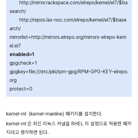
http://mirror.rackspace.com/elrepo/kernel/el7/$ba
search/
http://repos.lax-noc.com/elrepo/kernel/el7/$base
arch/
mirrorlist=http://mirrors.elrepo.org/mirrors-elrepo-kern
el.el7
enabled=1
gpgcheck=1
gpgkey=file:///etc/pki/rpm-gpg/RPM-GPG-KEY-elrepo.
org
protect=0
kernel-ml (kernel-mainline) 패키지를 설치한다.
kernel-ml 은 최신 리눅스 커널을 RHEL 의 설정으로 적용한 패키
지라고 생각하면 된다.