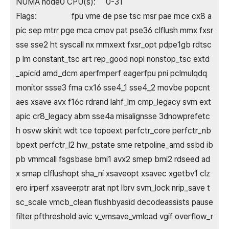
NUMA node0 CPU(s): 0-31
Flags: fpu vme de pse tsc msr pae mce cx8 a
pic sep mtrr pge mca cmov pat pse36 clflush mmx fxsr
sse sse2 ht syscall nx mmxext fxsr_opt pdpe1gb rdtsc
p lm constant_tsc art rep_good nopl nonstop_tsc extd
_apicid amd_dcm aperfmperf eagerfpu pni pclmulqdq
monitor ssse3 fma cx16 sse4_1 sse4_2 movbe popcnt
aes xsave avx f16c rdrand lahf_lm cmp_legacy svm ext
apic cr8_legacy abm sse4a misalignsse 3dnowprefetc
h osvw skinit wdt tce topoext perfctr_core perfctr_nb
bpext perfctr_l2 hw_pstate sme retpoline_amd ssbd ib
pb vmmcall fsgsbase bmi1 avx2 smep bmi2 rdseed ad
x smap clflushopt sha_ni xsaveopt xsavec xgetbv1 clz
ero irperf xsaveerptr arat npt lbrv svm_lock nrip_save t
sc_scale vmcb_clean flushbyasid decodeassists pause
filter pfthreshold avic v_vmsave_vmload vgif overflow_r