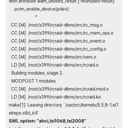
with attribute warn_unused_result [-Wunused-result]
pcim_enable_device(pdev);
^
CC [M] /root/x399/rcraid-dkms/src/rc_msg.o
CC [M] /root/x399/rcraid-dkms/src/rc_mem_ops.o
CC [M] /root/x399/rcraid-dkms/src/rc_event.o
CC [M] /root/x399/rcraid-dkms/src/rc_config.o
CC [M] /root/x399/rcraid-dkms/src/vers.o
LD [M] /root/x399/rcraid-dkms/src/rcraid.o
Building modules, stage 2.
MODPOST 1 modules
CC [M] /root/x399/rcraid-dkms/src/rcraid.mod.o
LD [M] /root/x399/rcraid-dkms/src/rcraid.ko
make[1]: Leaving directory `/usr/src/kernels/5.5.8-1.el7.
elrepo.x86_64'
SWL option: "ahci,lsi1068,lsi2008"