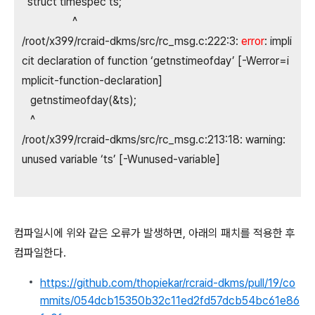
struct timespec ts;
^
/root/x399/rcraid-dkms/src/rc_msg.c:222:3:
error
: impli
cit declaration of function ‘getnstimeofday’ [-Werror=i
mplicit-function-declaration]
getnstimeofday(&ts);
^
/root/x399/rcraid-dkms/src/rc_msg.c:213:18: warning:
unused variable ‘ts’ [-Wunused-variable]
컴파일시에 위와 같은 오류가 발생하면, 아래의 패치를 적용한 후
컴파일한다.
https://github.com/thopiekar/rcraid-dkms/pull/19/co
mmits/054dcb15350b32c11ed2fd57dcb54bc61e86