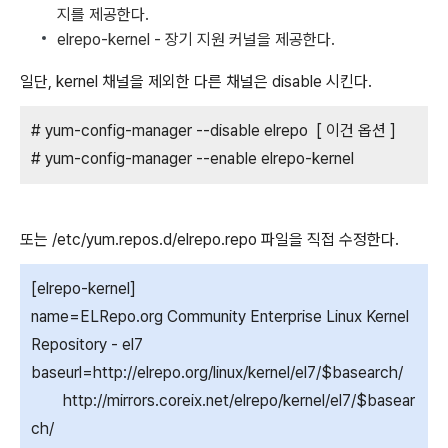
지를 제공한다.
elrepo-kernel - 장기 지원 커널을 제공한다.
일단, kernel 채널을 제외한 다른 채널은 disable 시킨다.
# yum-config-manager --disable elrepo [ 이건 옵션 ]
# yum-config-manager --enable elrepo-kernel
또는 /etc/yum.repos.d/elrepo.repo 파일을 직접 수정한다.
[elrepo-kernel]
name=ELRepo.org Community Enterprise Linux Kernel
Repository - el7
baseurl=http://elrepo.org/linux/kernel/el7/$basearch/
http://mirrors.coreix.net/elrepo/kernel/el7/$basear
ch/