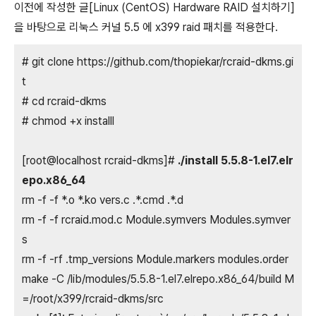
이전에 작성한 글[Linux (CentOS) Hardware RAID 설치하기]
을 바탕으로 리눅스 커널 5.5 에 x399 raid 패치를 적용한다.
# git clone https://github.com/thopiekar/rcraid-dkms.gi
t
# cd rcraid-dkms
# chmod +x installl
[root@localhost rcraid-dkms]#
./install 5.5.8-1.el7.elr
epo.x86_64
rm -f -f *.o *.ko vers.c .*.cmd .*.d
rm -f -f rcraid.mod.c Module.symvers Modules.symver
s
rm -f -rf .tmp_versions Module.markers modules.order
make -C /lib/modules/5.5.8-1.el7.elrepo.x86_64/build M
=/root/x399/rcraid-dkms/src