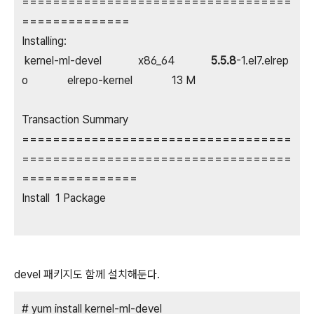
===================================
==============
Installing:
kernel-ml-devel x86_64
5.5.8
-1.el7.elrep
o elrepo-kernel 13 M
Transaction Summary
===================================
===================================
===============
Install 1 Package
devel 패키지도 함께 설치해둔다.
# yum install kernel-ml-devel