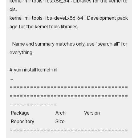
kernel-ml-tools-libs.x86_64 : Libraries for the kernel to
ols.
kernel-ml-tools-libs-devel.x86_64 : Development pack
age for the kernel tools libraries.
Name and summary matches only, use "search all" for
everything.
# yum install kernel-ml
...
===================================
===================================
==============
Package Arch Version
Repository Size
===================================