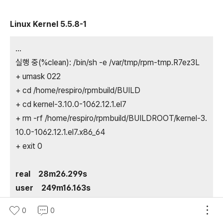
Linux Kernel 5.5.8-1
...
실행 중(%clean): /bin/sh -e /var/tmp/rpm-tmp.R7ez3L
+ umask 022
+ cd /home/respiro/rpmbuild/BUILD
+ cd kernel-3.10.0-1062.12.1.el7
+ rm -rf /home/respiro/rpmbuild/BUILDROOT/kernel-3.
10.0-1062.12.1.el7.x86_64
+ exit 0
real 28m26.299s
user 249m16.163s
sys 38m53.185s
0
0