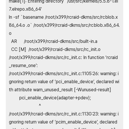
make[1]: Entering directory `/usr/src/kernels/5.5.8-1.el
7.elrepo.x86_64'
ln -sf `basename /root/x399/rcraid-dkms/src/rcblob.x
86_64.o .o` /root/x399/rcraid-dkms/src/rcblob.x86_64.
o
AR /root/x399/rcraid-dkms/src/built-in.a
CC [M] /root/x399/rcraid-dkms/src/rc_init.o
/root/x399/rcraid-dkms/src/rc_init.c: In function ‘rcraid
_resume_one’:
/root/x399/rcraid-dkms/src/rc_init.c:1105:26: warning: i
gnoring return value of ‘pci_enable_device’, declared wi
th attribute warn_unused_result [-Wunused-result]
pci_enable_device(adapter->pdev);
^
/root/x399/rcraid-dkms/src/rc_init.c:1130:23: warning: i
gnoring return value of ‘pcim_enable_device’, declared