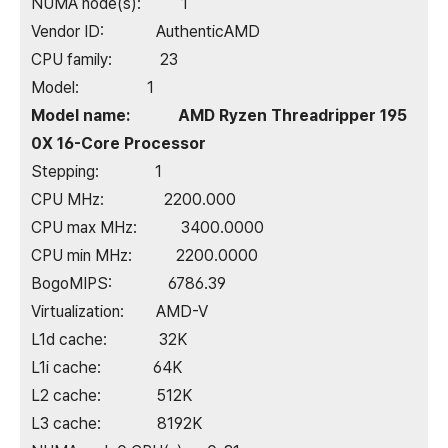
NUMA node(s): 1
Vendor ID: AuthenticAMD
CPU family: 23
Model: 1
Model name: AMD Ryzen Threadripper 195
0X 16-Core Processor
Stepping: 1
CPU MHz: 2200.000
CPU max MHz: 3400.0000
CPU min MHz: 2200.0000
BogoMIPS: 6786.39
Virtualization: AMD-V
L1d cache: 32K
L1i cache: 64K
L2 cache: 512K
L3 cache: 8192K