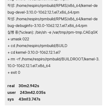
작성: /home/respiro/rpmbuild/RPMS/x86_64/kernel-de
bug-devel-3.10.0-1062.12.1.el7.x86_64.rpm
작성: /home/respiro/rpmbuild/RPMS/x86_64/kernel-de
bug-debuginfo-3.10.0-1062.12.1.el7.x86_64.rpm
실행 중(%clean): /bin/sh -e /var/tmp/rpm-tmp.CAEqGK
+ umask 022
+ cd /home/respiro/rpmbuild/BUILD
+ cd kernel-3.10.0-1062.12.1.el7
+ rm -rf /home/respiro/rpmbuild/BUILDROOT/kernel-3.
10.0-1062.12.1.el7.x86_64
+ exit 0
real 30m2.942s
user 243m42.035s
sys 43m13.747s