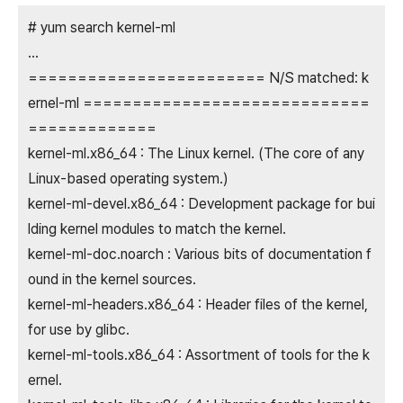
# yum search kernel-ml
...
======================== N/S matched: k
ernel-ml =============================
=============
kernel-ml.x86_64 : The Linux kernel. (The core of any
Linux-based operating system.)
kernel-ml-devel.x86_64 : Development package for bui
lding kernel modules to match the kernel.
kernel-ml-doc.noarch : Various bits of documentation f
ound in the kernel sources.
kernel-ml-headers.x86_64 : Header files of the kernel,
for use by glibc.
kernel-ml-tools.x86_64 : Assortment of tools for the k
ernel.