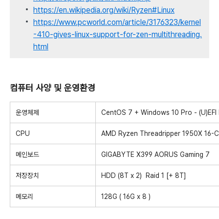
https://en.wikipedia.org/wiki/Ryzen#Linux
https://www.pcworld.com/article/3176323/kernel
-410-gives-linux-support-for-zen-multithreading.
html
컴퓨터 사양 및 운영환경
운영체제
CentOS 7 + Windows 10 Pro - (U)EFI 
CPU
AMD Ryzen Threadripper 1950X 16-C
메인보드
GIGABYTE X399 AORUS Gaming 7
저장장치
HDD (8T x 2) Raid 1 [+ 8T]
메모리
128G ( 16G x 8 )