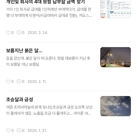
개인및 회사의 4대 보험 납부할 금액 찾기
tithreading.html 컴퓨터 사양 및 운영환경 운영체제 Ce
글 내용
ntOS 7 + Windows 10 Pro - (U)EFI Multi Booting
거의 1인 회사로 급여를 1인에게만 부여하다가, 급여를 한
CPU AMD Ryzen Thr..
명 더 부여하게 되면서(비급여에서 급여로 전환), 카오스가
왔다. 매달 고지되는 4대보험 고지서에는 합계금액만 나오
기 때문이다.급여에서 얼마나 공제해야 하는지 혼란이 온
작성시간
0
0
2020. 2. 24.
것이다. 그래서, 약간의 검색을 해서 아래의 사이트가 유용
함을 알게 되었다. 1. 건강보험, 국민연금 및 고용보험 과 산
재보험 기본적으로 사회보험 통합징수포털에서 모두 확인
보름지난 붉은 달...
할 수 있다. https://si4n.nhis.or.kr 사업자등록번호와 공
글 내용
인인증서로 로그인한 후, 고지내역조회를 선택한다. 각 보
길을 걷는데..붉은 달이 떠 오른다. 정월 대보름이 지난 후
험료별로 조회후, 개인별 건강보험 고지산출 내역을 통해
의 보름달 아닌 보름달.
각 개인에게 부과해야 할 금액을 조회할 수 있다. 국민연금
의 경우, 조회된 금액을 1/2 하면 사업자와 개인이 부담해
작성시간
0
0
2020. 2. 11.
야할 금액을..
초승달과 금성
글 내용
여즘 초저녁하늘에 밝게 빛나는초승달과 금성 오르쪽 상단
의 플레어가 생김. 노출을 조금 더 줄여주고... 아이폰 야경
사진 촬영이 마음에 든다.온전히 초승달의 모습을 담아내
기 위해서는 더 노력이 필요하다.
작성시간
0
0
2020. 1. 31.