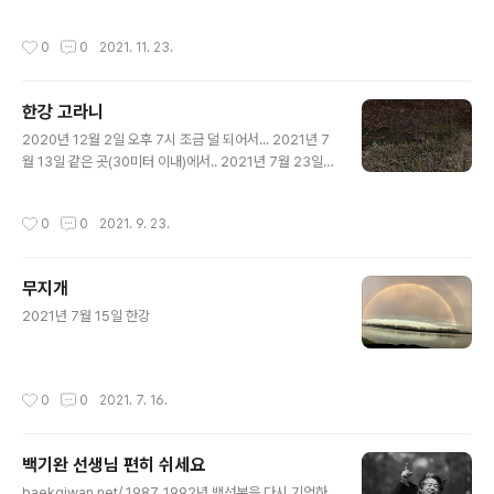
작성시간
0
0
2021. 11. 23.
한강 고라니
글 내용
2020년 12월 2일 오후 7시 조금 덜 되어서... 2021년 7
월 13일 같은 곳(30미터 이내)에서.. 2021년 7월 23일
같은 곳(반경 100미터 이내)에서... 고라니 새끼가 다가와
서, 황급히 도망가야 했다. 지금도 여전히 고라니가 같은 지
작성시간
0
0
2021. 9. 23.
역에서 가끔 보이고 있다. 자전거 타고 지나가는 사람들이
있어도, 운동하는 사람들이 있어도, 예전과 다르게, 놀라지
않고 근처에서 풀을 뜯어먹는다.
무지개
글 내용
2021년 7월 15일 한강
작성시간
0
0
2021. 7. 16.
백기완 선생님 편히 쉬세요
글 내용
baekgiwan.net/ 1987, 1992년 백선본을 다시 기억하