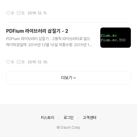
리 삽질기 - 1 (정적 라이브러리 빌드하기)* PDFium 라이브러리 삽질기 - 2 (동적
라이브러리 빌드하기) 1. gdal 과 함께 빌드하기gdal 에서 사용하기 위해 빌드 테스
작성시간
0
0
2019. 12. 11.
트를 해 본다.사용한 버전은 gdal 2.3.2 버전이다. $ cd ~/pdfium$ mkdir inclu
de lib$ cd include$ ln -sf ~/pdfium/public pdfium$ cd ../lib$ ln -sf ../o
ut/shared/*.so . $ cd ~/gdal-2.3.2$ ./configure \..--with-p..
PDFium 라이브러리 삽질기 - 2
글 내용
PDFium 라이브러리 삽질기 - 2동적 라이브러리로 빌드
하기작성일자: 2019년 12월 10일 최종수정: 2019년 12
월 13일작성자: N3 * PDFium 삽질기 1 - CentOS 7 에
서 정적 라이브러리 빌드하기 * PDFium Windows DLL
작성시간
0
0
2019. 12. 10.
빌드* PDFium Linux DLL 빌드* ninja build system
지난 삽질에서 여차저차해서 libpdfium.a 를 빌드했다.이
제, 다른 라이브러리 및 시스템에서 사용해볼만한 동적 라
더보기
이브러리를 빌드하기 위한 삽질을 해 보려한다. 1. 공유 라
이브러리로 빌드하기 먼저, 지난 삽질과정에서 아규먼트
파일을 생성하고, ninja 컴파일 옵션을 생성할 때, 소스의
BUILD.gn 파일을 참조하는 것을 알았다.(build.ninja.d
파일) P..
의안내
티스토리
로그인
고객센터
© Daum Corp.