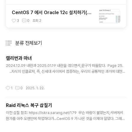
CentOS 7 에서 Oracle 12c 설치하기(GU
I 원격 설치)
3
0
조회
2
분류 전체보기
주요 글 목록
캘리번과 마녀
글 내용
2024.12.09 내란과 2025.01.19 내란을 겪으면서,문구가 떠올랐다. Page 25.
..지식의 인클로저, 즉, 신세대 사이에서 점증하는, 우리의 공통적인 과거에 대한
역사적 감각의 상실이었다.
작성시간
1
0
2025. 1. 22.
Raid 리눅스 복구 삽질기
글 내용
이전 삽질 참조: https://iskra.sarang.net/179 무슨 바람이 불었는지,서버에서
뭔가를 아주 오랜만에 작업하다가...CentOS 9 가 나온 것을 이제야 알았다. 그래서,
CentOS 8 을 CentOS 9 로 업그레이드해 보았다. 그동안 자체 패키징한 것이 많
아서인지 뭔가 Warning 이 많이 뜬 것 같았지만 그냥 업그레이드하고확인 없이 리