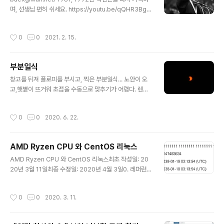
며, 선생님 편히 쉬세요. https://youtu.be/qQHR3Bgk
kec
작성시간
0
0
2021. 2. 15.
부분일식
글 내용
창고를 뒤져 플로피를 부시고, 찍은 부분일식... 노안이 오
고,햇볕이 뜨거워 초점을 수동으로 맞추기가 어렵다. 렌즈
앞에 플로피 디스크를 테이프로 붙여서 자동 초점은 힘들
다. 앞으로의 일식 예정일자들.. 2030년 6월 1일 - 다음
작성시간
0
0
2020. 6. 22.
부분일식2035년 9월 2일 (일요일) 개기일식 - 북한 전지
역에서 관측 가능하다. 이때쯤에는 금강산(북한) 관광은 할
수 있지 않을까? 2041년 10월 25일 금환일식 - 북한 함
AMD Ryzen CPU 와 CentOS 리눅스
흥 및 독도 2095년 11월 27일 금환일식 - 남한 전지역에
글 내용
서 관측가능. 살아생전에 개기일식을 볼 일은 없을지도 모
AMD Ryzen CPU 와 CentOS 리눅스최초 작성일: 20
른다.
20년 3월 11일최종 수정일: 2020년 4월 3일0. 레퍼런스
https://www.amd.com/ko/products/cpu/amd-ry
zen-threadripper-1950xhttp://elrepo.org/tiki/tik
작성시간
0
0
2020. 3. 11.
i-index.phphttps://en.wikipedia.org/wiki/Ryzen#
Linuxhttps://www.pcworld.com/article/317632
3/kernel-410-gives-linux-support-for-zen-mul