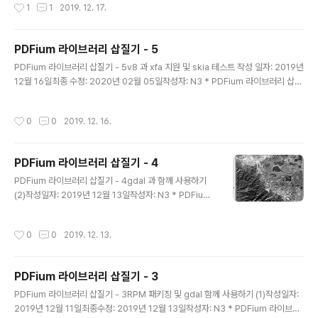
작성시간
1
1
2019. 12. 17.
org/tutorial/)MapServer Test Suite (https://githu
b.com/mapserver/mapserver/wiki/Test-Suite)
MapServer - Nasa Blue Marble Data Server (htt
PDFium 라이브러리 삽질기 - 5
ps://gist.github.com/emxsys/f8c7a8dd5cf0060
글 내용
387ce50aa3f186bac)MapServer Quick Start (ht
PDFium 라이브러리 삽질기 - 5v8 과 xfa 지원 및 skia 테스트 작성 일자: 2019년
tps://live.osge..
12월 16일최종 수정: 2020년 02월 05일작성자: N3 * PDFium 라이브러리 삽질
기(정적 라이브러리 빌드하기) - 1* PDFium 라이브러리 삽질기(동적 라이브러리
빌드하기) - 2* PDFium 라이브러리 삽질기(libpdfium RPM 패키징하기) - 3* P
작성시간
0
0
2019. 12. 16.
DFium 라이브러리 삽질기(GDAL 과 함께 사용하기) - 4 * 크롬 V8* 크롬 V8 엔
진 프로젝트 소스* 크롬 V8 개발자 페이지* XFA* SKIA Graphics Library 이번
삽질은 지난 삽질과정에서 제외한 v8 과 xfa 지원 및 skia에 대해 삽질을 해 보도록
PDFium 라이브러리 삽질기 - 4
한다. # Build arguments go her..
글 내용
PDFium 라이브러리 삽질기 - 4gdal 과 함께 사용하기
(2)작성일자: 2019년 12월 13일작성자: N3 * PDFium
라이브러리 삽질기 - 1 (정적 라이브러리 빌드하기)* PDFi
um 라이브러리 삽질기 - 2 (동적 라이브러리 빌드하기) *
작성시간
0
0
2019. 12. 13.
PDFium 라이브러리 삽질기 - 3 (RPM 패키징하기) * htt
ps://github.com/rouault/pdfium_build_gdal_3_1*
https://github.com/OSGeo/gdal/commit/633f02
PDFium 라이브러리 삽질기 - 3
a21c0e3ef2f72103a87e3fba25912c8968* http
글 내용
s://gdal.org/drivers/raster/pdf.html* https://spat
PDFium 라이브러리 삽질기 - 3RPM 패키징 및 gdal 함께 사용하기 (1)작성일자:
ialthoughts.com/2015/10/25/geopdf-gd..
2019년 12월 11일최종수정: 2019년 12월 13일작성자: N3 * PDFium 라이브러