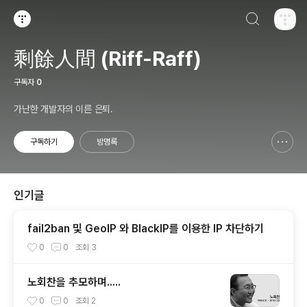
검색하기
티스토리
剩餘人間 (Riff-Raff)
구독자
0
가난한 개발자의 이른 은퇴.
구독하기
방명록
신고하기 레이어
열기
인기글
fail2ban 및 GeoIP 와 BlackIP를 이용한 IP 차단하기
0
0
조회
3
노회찬을 추모하며.....
0
0
조회
2