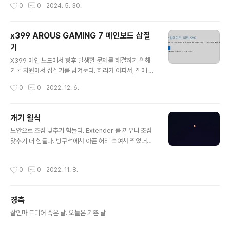
작성시간
0
0
2024. 5. 30.
부팅을 했더니..... Grub> 이 뜨고 말았다. 부트로더가 날아갔다. 이 글은 다시 UEF
I 기반 하드웨어 RAID 로 운영하던 서버에 대한 부트로더 복구기로 향후에 다시 발
행할 때, 참조하기 위한 백업 용도이다. 이전에 CentOS 7 에서 CentOS 8 로 업그
x399 AROUS GAMING 7 메인보드 삽질
레이드 할 때도 비슷한 문제를 겪었는데기억나는 것이 하나도 없다. 1. ..
기
글 내용
X399 메인 보드에서 향후 발생할 문제를 해결하기 위해
기록 차원에서 삽질기를 남겨둔다. 허리가 아파서, 집에 누
워 있기만 하기가 뭐 해서 아픈 허리를 부여잡고, 업데이트
작성시간
0
0
2022. 12. 6.
하다가 1주일 동안 삽질한 기록이다. 나아가던 허리가 다시
아프기 시작했다. 참조 https://download.gigabyte.c
om/FileList/Manual/mb_manual_x399-aorus-ga
개기 월식
ming-7_k.pdf?v=c2c3a87ec4a7667166e1a5c57
글 내용
노안으로 초점 맞추기 힘들다. Extender 를 끼우니 초점
019c44f https://www.gigabyte.com/kr/Motherb
맞추기 더 힘들다. 방구석에서 아픈 허리 숙여서 찍었더니,
oard/X399-AORUS-Gaming-7-rev-10/support
ㅠㅠ 며칠 지나서,,, 달 옆(오른 쪽)에 등장한 붉은 화성
#support-dl-bios https://www.amd.com/en/sup
port/chipsets/amd-sock..
작성시간
0
0
2022. 11. 8.
경축
글 내용
살인마 드디어 죽은 날. 오늘은 기쁜 날