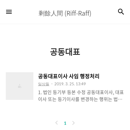
剩
검
메뉴
剩餘人間 (Riff-Raff)
餘
人
間
(Riff-
공동대표
Raff)
공동대표이사 사임 행정처리
일상들
2019. 3. 25. 13:49
1. 법인 등기부 등본 수정 공동대표이사, 대표
이사 또는 등기이사를 변경하는 행위는 법인
의 주민등록증인 법인등기부등본을 수정하는
행위다.통상 2인이하의 법인에서의 법인등기
부등본 수정과정에는 공증이라는 절차를 생
이
다
1
략할 수 있다. 다음은 법인 등기부등본상 공