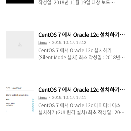
작성일: 2018년 11월 19일 대상 보드
https://dev.maxmind.com/geoip/geoip
Gigabyte x399 AROUS GAMING 7 CPU
2/geolite2/ 0. 머리글 외부 접근이 되지 않
SocketTR4 (AMD Ryzen Threadripper)
는 환경에서 테스트하던 PC 를 외부 접근이
칩셋 AMD X399 Raid Raid 1 (Raid0,
되는 공간으로 이전한지 원격에서 로그인시
Raid1, Raid10 지원) HDD 8TB X 2 SDD 돈
다음과 같은 메시지를 볼 수 ..
CentOS 7 에서 Oracle 12c 설치하기(Sil
이 없어서... BIOS F11e (2018/09/17
Linux
2018. 10. 17. 13:12
Version) CentOS-7-x86_64-Minimal-
CentOS 7 에서 Oracle 12c 설치하기
1804.ISOhttps://www.centos.org/down
(Silent Mode 설치) 최초 작성일 : 2018년
load/ 참조* x399 AORUS Gaming 7
10월 10일 수정 작성일 : 2018년 10월 12일
Board* AMD-RAID 에서 Windows 와
참조 문서 * CentOS 7 에서 Oracle 12c 설
Ubuntu 사용하기 * Linux Ubuntu 를 위한
치하기 (원격 GUI 설치) * Oracle Silent
AMD RAID 지원 필요..
Mode 설치(Google) * Silent Mode로
CentOS 7 에서 Oracle 12c 설치하기(GU
Oracle 데이터베이스 설치하기 * Oracle
Linux
2018. 10. 17. 13:11
12.2.0.1 Silent Installation(House Of
CentOS 7 에서 Oracle 12c 데이터베이스
Brick) I. 개요 이 문서는 원격 또는 Local 로
설치하기(GUI 원격 설치) 최초 작성일 : 2017
GUI 환경이 아닌 모드로 오라클 데이터베이
년 9월 19일수정 작성일: 2018년 10월 10일
스를 설치하기 위한 참조 문서다. 특정 환경
참조 문서* Oracle 12c Release 2 페러런스
또는 서버에서 X Windows 를 사용할 수 없