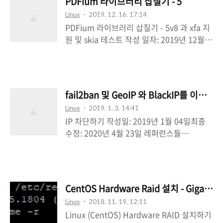
PDFium 라이브러리 삽질기 - 5
apServer Test Suite
Linux
2019. 12. 16. 17:14
(https://github.com/mapserver/mapser
PDFium 라이브러리 삽질기 - 5v8 과 xfa 지
ver/wiki/Test-Suite)MapServer - Nasa
원 및 skia 테스트 작성 일자: 2019년 12월
Blue Marble Data Server
16일최종 수정: 2020년 02월 05일작성자:
(https://gist.github.com/emxsys/f8c7a8
N3 * PDFium 라이브러리 삽질기(정적 라이
dd5cf0060387ce50aa3f186bac)MapServ
브러리 빌드하기) - 1* PDFium 라이브러리
er Quick Start (https://live.osge..
삽질기(동적 라이브러리 빌드하기) - 2*
fail2ban 및 GeoIP 와 BlackIP를 이용한
PDFium 라이브러리 삽질기(libpdfium
Linux
2019. 1. 3. 14:41
RPM 패키징하기) - 3* PDFium 라이브러리
IP 차단하기 작성일: 2019년 1월 04일최종
삽질기(GDAL 과 함께 사용하기) - 4 * 크롬
수정: 2020년 4월 23일 레퍼런스들
V8* 크롬 V8 엔진 프로젝트 소스* 크롬 V8 개
https://www.digitalocean.com/commu
발자 페이지* XFA* SKIA Graphics Library
nity/tutorials/how-fail2ban-works-to-
이번 삽질은 지난 삽질과정에서 제외한 v8 과
protect-services-on-a-linux-
xfa 지원 및 skia에 대해 삽질을 해 보도록 한
serverhttps://www.howtoforge.com/tut
다. # Build arguments go her..
CentOS Hardware Raid 설치 - Gigabyt
orial/how-to-install-fail2ban-on-
Linux
2018. 11. 19. 12:11
centos/https://zetawiki.com/wiki/리눅스
Linux (CentOS) Hardware RAID 설치하기
_iptables_IP_차단