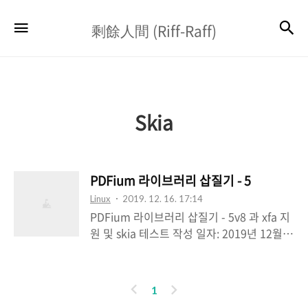
剩
검
메뉴
剩餘人間 (Riff-Raff)
餘
人
間
(Riff-
Skia
Raff)
PDFium 라이브러리 삽질기 - 5
Linux
2019. 12. 16. 17:14
PDFium 라이브러리 삽질기 - 5v8 과 xfa 지
원 및 skia 테스트 작성 일자: 2019년 12월
16일최종 수정: 2020년 02월 05일작성자:
N3 * PDFium 라이브러리 삽질기(정적 라이
브러리 빌드하기) - 1* PDFium 라이브러리
이
다
1
삽질기(동적 라이브러리 빌드하기) - 2*